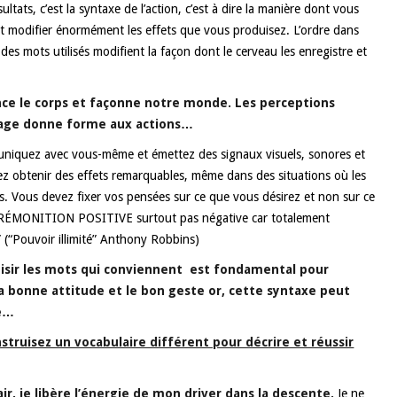
ultats, c’est la syntaxe de l’action, c’est à dire la manière dont vous
ut modifier énormément les effets que vous produisez. L’ordre dans
 des mots utilisés modifient la façon dont le cerveau les enregistre et
ence le corps et façonne notre monde. Les perceptions
gage donne forme aux actions…
uniquez avec vous-même et émettez des signaux visuels, sonores et
z obtenir des effets remarquables, même dans des situations où les
s. Vous devez fixer vos pensées sur ce que vous désirez et non sur ce
PRÉMONITION POSITIVE surtout pas négative car totalement
 (“Pouvoir illimité” Anthony Robbins)
hoisir les mots qui conviennent est fondamental pour
 bonne attitude et le bon geste or, cette syntaxe peut
ue…
truisez un vocabulaire différent pour décrire et réussir
air, je libère l’énergie de mon driver dans la descente.
Je ne