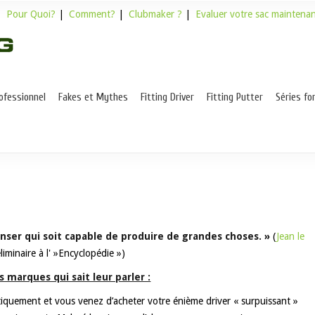
|
Pour Quoi?
|
Comment?
|
Clubmaker ?
|
Evaluer votre sac maintena
rofessionnel
Fakes et Mythes
Fitting Driver
Fitting Putter
Séries fo
 penser qui soit capable de produire de grandes choses. »
(
Jean le
iminaire à l' »Encyclopédie »)
marques qui sait leur parler :
tiquement et vous venez d’acheter votre énième driver « surpuissant »