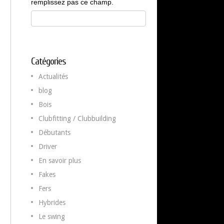
remplissez pas ce champ.
Catégories
Actualités
blog
Bois
Clubfitting / Clubbuilding
Débutants
Driver
En savoir plus
Fakes
Fers
Hybrides
Le swing