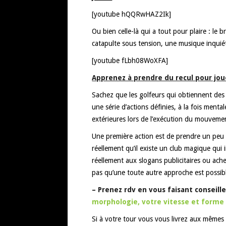
[youtube hQQRwHAZ2Ik]
Ou bien celle-là qui a tout pour plaire : le
catapulte sous tension, une musique inquiét
[youtube fLbh08WoXFA]
Apprenez à prendre du recul pour jou
Sachez que les golfeurs qui obtiennent des
une série d’actions définies, à la fois menta
extérieures lors de l’exécution du mouveme
Une première action est de prendre un peu 
réellement qu’il existe un club magique qui i
réellement aux slogans publicitaires ou ac
pas qu’une toute autre approche est possib
– Prenez rdv en vous faisant conseill
morphologie, votre vitesse et forme
Si à votre tour vous vous livrez aux mêmes 