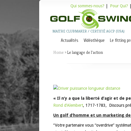
Qui sommes-nous?
|
Pour Qui?
MAITRE CLUBMAKER / CERTIFIÉ AGCP (USA)
Actualités
Vidéothèque
Le fitting p
Home
»
Le langage de l’action
« Il n’y a que la liberté d’agir et de
Rond d’Alembert
, 1717-1783, Discours prél
Un golf d’homme et un marketing des 
“Votre partenaire vous “overdrive” systéma