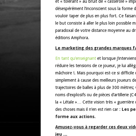
et « tolérant » au bruit de « casserole » i
désespérément l’inconscient sous la forme d
vouloir taper de plus en plus fort. Ce faisa
le but consiste à aller le plus loin possible 
paradoxal de votre distance moyenne au drive
éditions Amphora.
Le marketing des grandes marques fai
En tant qu’enseignant
et lorsque j’intervien
réduire les tensions de ce joueur, je lui allè
mâchoire !. Mais pourquoi est-ce si diffici
simplement à cause des meilleurs joueurs de
trajectoires de balles à plus de 300 mètres
noms d’explosifs ou de pièces d’artillerie (C
la « Létale »… Cette vision très « guerrière 
des choses mais il n’en est rien car :
Les pe
forme aux actions.
Amusez-vous à regarder ces deux vidé
jeu …