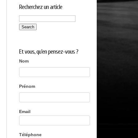
Recherchez un article
Et vous, qu’en pensez-vous ?
Et
Nom
vous,
qu'en
pensez-
vous
Prénom
?
Email
Téléphone