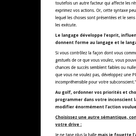
toutefois un autre facteur qui affecte les rés
exprimez vos actions. Or, cette syntaxe pe
lequel les choses sont présentées et le sens
les exécute.
Le langage développe l’esprit, influ
donnent forme au langage et le lan
Si vous contrôlez la façon dont vous comm
gestuels de ce que vous voulez, vous pouve
chances de succès semblent faibles ou nulle
que vous ne voulez pas, développez une 
incompréhensible pour votre subconscient.”
Au golf, ordonner vos priorités et c
programmer dans votre inconscient la
modifier énormément l’action voul
Choisissez une autre sémantique, cons
votre drive :
Je ne tape plus la balle
mais je fouette l’