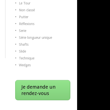
Le Tour
Non classé
Putter
Réflexions
Serie
Série longueur unique
Shafts
Slide
Technique
Wedges
Je demande un
rendez-vous