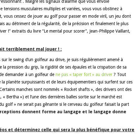
mpressionnant . Malgré les signaux d’alarme que vous envoie
e tensions musculaires multiples et variées, vous vous obstinez à
nt, vous cessez de jouer au golf pour passer en mode viril, un jeu dont
mais au détriment de la régularité, de la précision et finalement le plus
r !” extraits du livre “Le mental pour scorer”, Jean-Philippe Vaillant,
t terriblement mal jouer ! :
s sur le swing d’un golfeur au drive, je suis régulièrement amené à
ge la pression du grip, la rigidité de ses épaules et la crispation de sa
le de demander à un golfeur de
ne pas « taper fort » au driver
? Tout
 la planète surpuissants et de leurs équipementiers qui surfent sur ces
; Certains manches sont nommés « Rocket shafts », des drivers ont des
4, « Bertha ») et l’une des dernières balles sortie sur le marché est
du golf » ne serait pas gênante si le cerveau du golfeur faisait la part
rceptions donnent forme au langage et le langage donne
os et déterminez celle qui sera la plus bénéfique pour votre